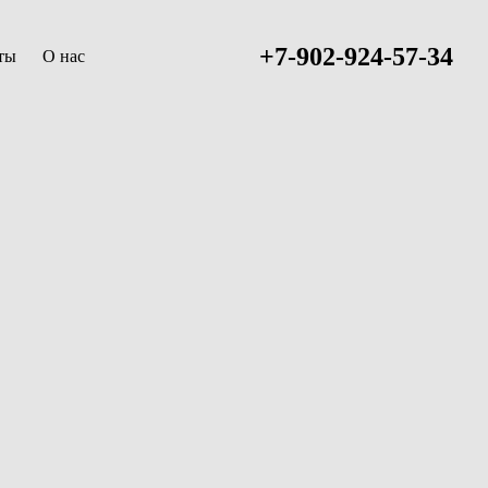
+7-902-924-57-34
ты
О нас