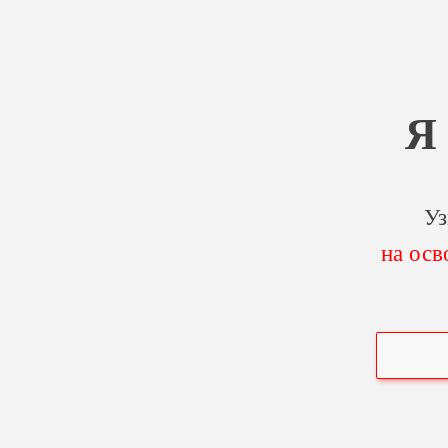
Я
Уз
на осв