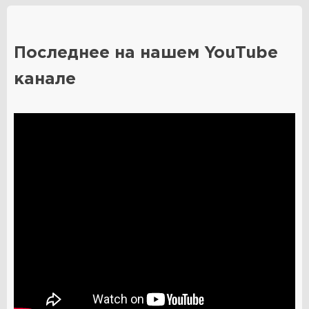
О нас
Последнее на нашем YouTube
info@pravosoldat.ru
ОГРН: 1172468052514
канале
ИНН 2460105126