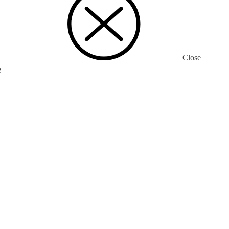
Close
е