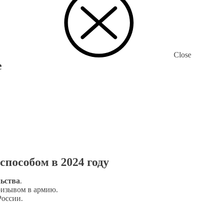
Close
е
способом в 2024 году
льства
.
ризывом в армию.
России.