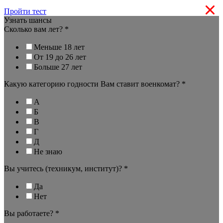
Пройти тест
Узнать шансы
Сколько вам лет?
*
Меньше 18 лет
От 19 до 26 лет
Больше 27 лет
Какую категорию годности Вам ставит военкомат?
*
А
Б
В
Г
Д
Не знаю
Вы учитесь (техникум, институт)?
*
Да
Нет
Вы работаете?
*