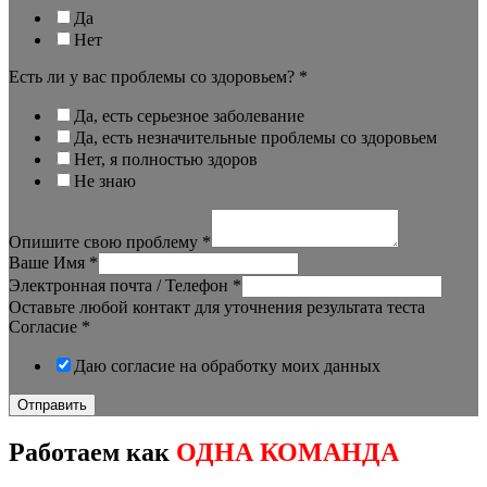
Да
Нет
Есть ли у вас проблемы со здоровьем?
*
Да, есть серьезное заболевание
Да, есть незначительные проблемы со здоровьем
Нет, я полностью здоров
Не знаю
Опишите свою проблему
*
Ваше Имя
*
Электронная почта / Телефон
*
Оставьте любой контакт для уточнения результата теста
Согласие
*
Даю согласие на обработку моих данных
Отправить
Работаем как
ОДНА КОМАНДА