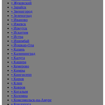
• Жуковский
• Зарайск
• Звенигород
• Зеленоград
• Иваново
• Ижевск
• Иркутск
• Искитим
• Истра
• Ишимбай
• Йошкар-Ола
• Казань
• Калининград
• Калуга
• Кашира
• Кемерово
• Кимры
• Кингисепп
• Киров
• Клин
• Ковров
• Когалым
• Коломна
• Комсомольск-на-Амуре
• Кондопога