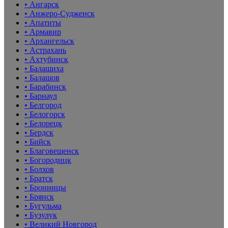
• Ангарск
• Анжеро-Судженск
• Апатиты
• Армавир
• Архангельск
• Астрахань
• Ахтубинск
• Балашиха
• Балашов
• Барабинск
• Барнаул
• Белгород
• Белогорск
• Белорецк
• Бердск
• Бийск
• Благовещенск
• Богородицк
• Болхов
• Братск
• Бронницы
• Брянск
• Бугульма
• Бузулук
• Великий Новгород