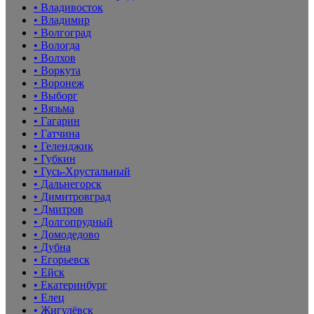
• Владивосток
• Владимир
• Волгоград
• Вологда
• Волхов
• Воркута
• Воронеж
• Выборг
• Вязьма
• Гагарин
• Гатчина
• Геленджик
• Губкин
• Гусь-Хрустальный
• Дальнегорск
• Димитровград
• Дмитров
• Долгопрудный
• Домодедово
• Дубна
• Егорьевск
• Ейск
• Екатеринбург
• Елец
• Жигулёвск