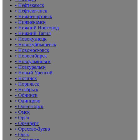
• Нефтекамск
• Нефтеюганск
• Нижневартовск
• Нижнекамск
• Нижний Новгород
• Нижний Тагил
• Новокузнецк
• Новокуйбышевск
• Новомосковск
• Новосибирск
• Новоульяновск
• Новоуральск
• Новый Уренгой
• Ногинск
• Норильск
• Ноябрьск
• Обнинск
• Одинцово
• Оленегорск
• Омск
• Орёл
• Оренбург
• Орехово-Зуево
• Орск