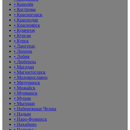
• Королёв
• Кострома
• Красногорск
• Краснодар
• Красноярск
• Кумертау
• Курган
• Курск
• Лангепас
• Липецк
• Лобня
• Люберцы
• Магадан
• Магнитогорск
• Малоярославец
• Мичуринск
• Можайск
• Мурманск
• Муром
• Мытищи
• Набережные Челны
• Надым
• Наро-Фоминск
• Нахабино
• Находка