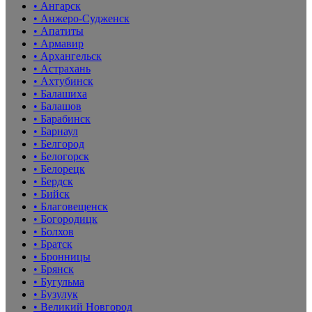
• Ангарск
• Анжеро-Судженск
• Апатиты
• Армавир
• Архангельск
• Астрахань
• Ахтубинск
• Балашиха
• Балашов
• Барабинск
• Барнаул
• Белгород
• Белогорск
• Белорецк
• Бердск
• Бийск
• Благовещенск
• Богородицк
• Болхов
• Братск
• Бронницы
• Брянск
• Бугульма
• Бузулук
• Великий Новгород