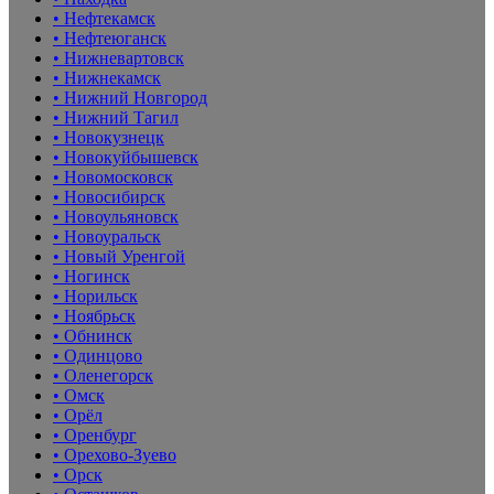
• Нефтекамск
• Нефтеюганск
• Нижневартовск
• Нижнекамск
• Нижний Новгород
• Нижний Тагил
• Новокузнецк
• Новокуйбышевск
• Новомосковск
• Новосибирск
• Новоульяновск
• Новоуральск
• Новый Уренгой
• Ногинск
• Норильск
• Ноябрьск
• Обнинск
• Одинцово
• Оленегорск
• Омск
• Орёл
• Оренбург
• Орехово-Зуево
• Орск