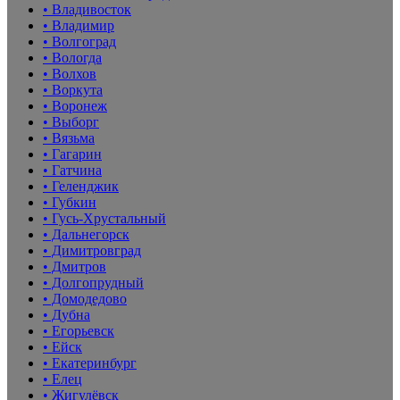
• Владивосток
• Владимир
• Волгоград
• Вологда
• Волхов
• Воркута
• Воронеж
• Выборг
• Вязьма
• Гагарин
• Гатчина
• Геленджик
• Губкин
• Гусь-Хрустальный
• Дальнегорск
• Димитровград
• Дмитров
• Долгопрудный
• Домодедово
• Дубна
• Егорьевск
• Ейск
• Екатеринбург
• Елец
• Жигулёвск