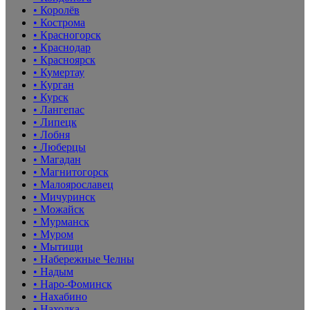
• Королёв
• Кострома
• Красногорск
• Краснодар
• Красноярск
• Кумертау
• Курган
• Курск
• Лангепас
• Липецк
• Лобня
• Люберцы
• Магадан
• Магнитогорск
• Малоярославец
• Мичуринск
• Можайск
• Мурманск
• Муром
• Мытищи
• Набережные Челны
• Надым
• Наро-Фоминск
• Нахабино
• Находка