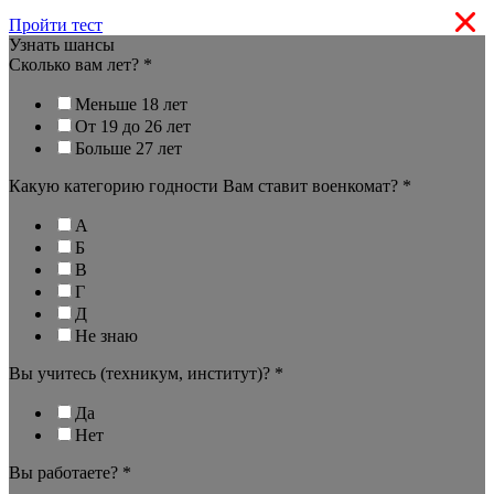
Пройти тест
Узнать шансы
Сколько вам лет?
*
Меньше 18 лет
От 19 до 26 лет
Больше 27 лет
Какую категорию годности Вам ставит военкомат?
*
А
Б
В
Г
Д
Не знаю
Вы учитесь (техникум, институт)?
*
Да
Нет
Вы работаете?
*