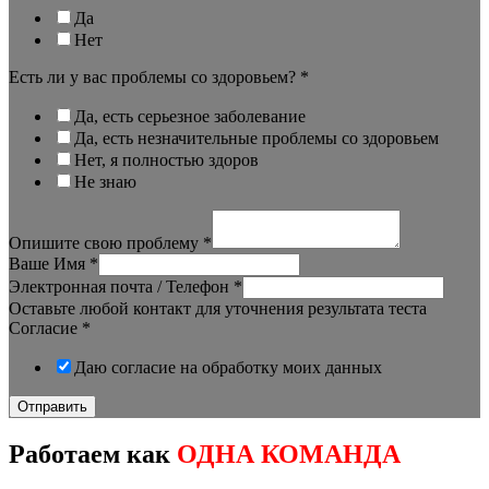
Да
Нет
Есть ли у вас проблемы со здоровьем?
*
Да, есть серьезное заболевание
Да, есть незначительные проблемы со здоровьем
Нет, я полностью здоров
Не знаю
Опишите свою проблему
*
Ваше Имя
*
Электронная почта / Телефон
*
Оставьте любой контакт для уточнения результата теста
Согласие
*
Даю согласие на обработку моих данных
Отправить
Работаем как
ОДНА КОМАНДА