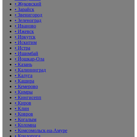
• Жуковский
• Зарайск
• Звенигород
• Зеленоград
• Иваново
• Ижевск
• Иркутск
• Искитим
• Истра
• Ишимбай
• Йошкар-Ола
• Казань
• Калининград
• Калуга
• Кашира
• Кемерово
• Кимры
• Кингисепп
• Киров
• Клин
• Ковров
• Когалым
• Коломна
• Комсомольск-на-Амуре
• Кондопога