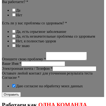
Вы работаете?
*
Да
Нет
Есть ли у вас проблемы со здоровьем?
*
Да, есть серьезное заболевание
Да, есть незначительные проблемы со здоровьем
Нет, я полностью здоров
Не знаю
Опишите свою проблему
*
Ваше Имя
*
Электронная почта / Телефон
*
Оставьте любой контакт для уточнения результата теста
Согласие
*
Даю согласие на обработку моих данных
Отправить
Работаем как
ОДНА КОМАНДА