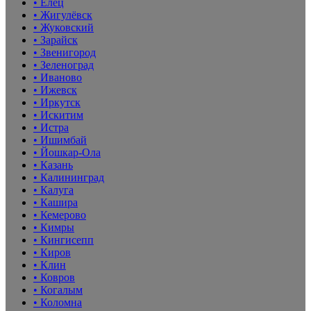
• Елец
• Жигулёвск
• Жуковский
• Зарайск
• Звенигород
• Зеленоград
• Иваново
• Ижевск
• Иркутск
• Искитим
• Истра
• Ишимбай
• Йошкар-Ола
• Казань
• Калининград
• Калуга
• Кашира
• Кемерово
• Кимры
• Кингисепп
• Киров
• Клин
• Ковров
• Когалым
• Коломна