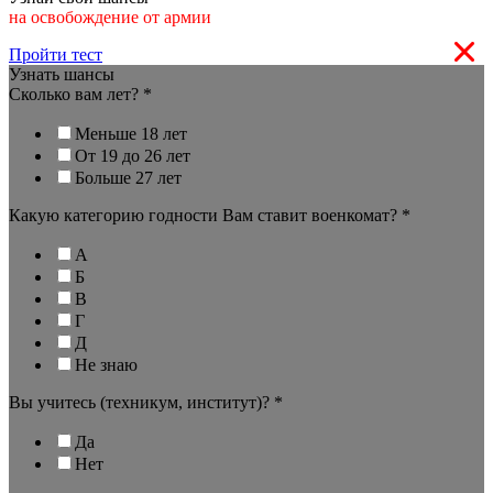
на освобождение от армии
Пройти тест
Узнать шансы
Сколько вам лет?
*
Меньше 18 лет
От 19 до 26 лет
Больше 27 лет
Какую категорию годности Вам ставит военкомат?
*
А
Б
В
Г
Д
Не знаю
Вы учитесь (техникум, институт)?
*
Да
Нет