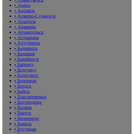
• Анапа
• Ангарск
• Анжеро-Судженск
• Апатиты
• Армавир
• Архангельск
• Астрахань
• Ахтубинск
• Балашиха
• Балашов
• Барабинск
• Барнаул
• Белгород
• Белогорск
• Белорецк
• Бердск
• Бийск
• Благовещенск
• Богородицк
• Болхов
• Братск
• Бронницы
• Брянск
• Бугульма