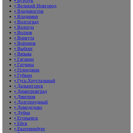
• Бузулук
• Великий Новгород
• Владивосток
• Владимир
• Волгоград
• Вологда
• Волхов
• Воркута
• Воронеж
• Выборг
• Вязьма
• Гагарин
• Гатчина
• Геленджик
• Губкин
• Гусь-Хрустальный
• Дальнегорск
• Димитровград
• Дмитров
• Долгопрудный
• Домодедово
• Дубна
• Егорьевск
• Ейск
• Екатеринбург