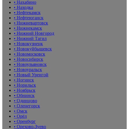
• Нахабино
• Находка
• Нефтекамск
• Нефтеюганск
• Нижневартовск
• Нижнекамск
• Нижний Новгород
• Нижний Тагил
• Новокузнецк
• Новокуйбышевск
• Новомосковск
• Новосибирск
• Новоульяновск
• Новоуральск
• Новый Уренгой
• Ногинск
• Норильск
• Ноябрьск
• Обнинск
• Одинцово
• Оленегорск
• Омск
• Орёл
• Оренбург
• Орехово-Зуево