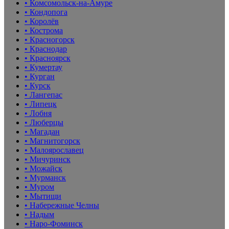
• Комсомольск-на-Амуре
• Кондопога
• Королёв
• Кострома
• Красногорск
• Краснодар
• Красноярск
• Кумертау
• Курган
• Курск
• Лангепас
• Липецк
• Лобня
• Люберцы
• Магадан
• Магнитогорск
• Малоярославец
• Мичуринск
• Можайск
• Мурманск
• Муром
• Мытищи
• Набережные Челны
• Надым
• Наро-Фоминск