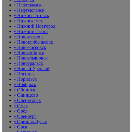
• Нефтекамск
• Нефтеюганск
• Нижневартовск
• Нижнекамск
• Нижний Новгород
• Нижний Тагил
• Новокузнецк
• Новокуйбышевск
• Новомосковск
• Новосибирск
• Новоульяновск
• Новоуральск
• Новый Уренгой
• Ногинск
• Норильск
• Ноябрьск
• Обнинск
• Одинцово
• Оленегорск
• Омск
• Орёл
• Оренбург
• Орехово-Зуево
• Орск