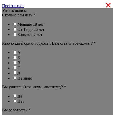
Пройти тест
Узнать шансы
Сколько вам лет?
*
Меньше 18 лет
От 19 до 26 лет
Больше 27 лет
Какую категорию годности Вам ставит военкомат?
*
А
Б
В
Г
Д
Не знаю
Вы учитесь (техникум, институт)?
*
Да
Нет
Вы работаете?
*