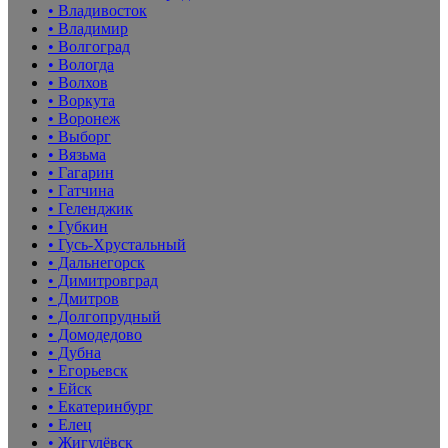
• Владивосток
• Владимир
• Волгоград
• Вологда
• Волхов
• Воркута
• Воронеж
• Выборг
• Вязьма
• Гагарин
• Гатчина
• Геленджик
• Губкин
• Гусь-Хрустальный
• Дальнегорск
• Димитровград
• Дмитров
• Долгопрудный
• Домодедово
• Дубна
• Егорьевск
• Ейск
• Екатеринбург
• Елец
• Жигулёвск