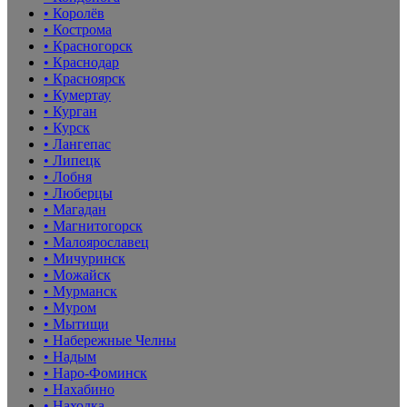
• Королёв
• Кострома
• Красногорск
• Краснодар
• Красноярск
• Кумертау
• Курган
• Курск
• Лангепас
• Липецк
• Лобня
• Люберцы
• Магадан
• Магнитогорск
• Малоярославец
• Мичуринск
• Можайск
• Мурманск
• Муром
• Мытищи
• Набережные Челны
• Надым
• Наро-Фоминск
• Нахабино
• Находка