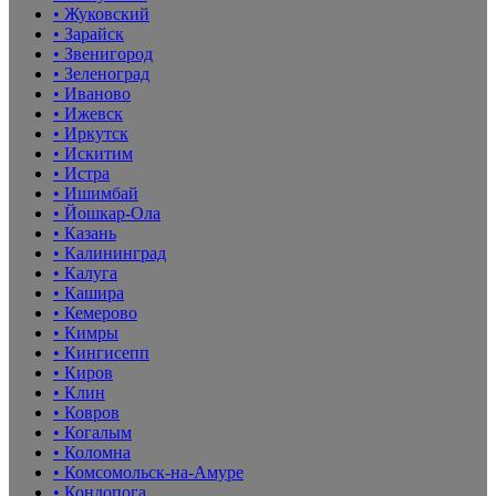
• Жуковский
• Зарайск
• Звенигород
• Зеленоград
• Иваново
• Ижевск
• Иркутск
• Искитим
• Истра
• Ишимбай
• Йошкар-Ола
• Казань
• Калининград
• Калуга
• Кашира
• Кемерово
• Кимры
• Кингисепп
• Киров
• Клин
• Ковров
• Когалым
• Коломна
• Комсомольск-на-Амуре
• Кондопога