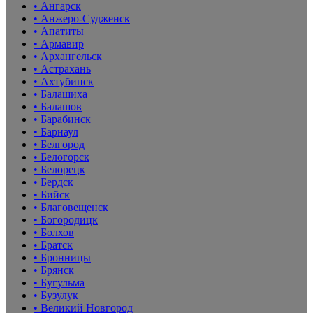
• Ангарск
• Анжеро-Судженск
• Апатиты
• Армавир
• Архангельск
• Астрахань
• Ахтубинск
• Балашиха
• Балашов
• Барабинск
• Барнаул
• Белгород
• Белогорск
• Белорецк
• Бердск
• Бийск
• Благовещенск
• Богородицк
• Болхов
• Братск
• Бронницы
• Брянск
• Бугульма
• Бузулук
• Великий Новгород