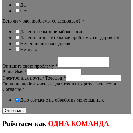
Да
Нет
Есть ли у вас проблемы со здоровьем?
*
Да, есть серьезное заболевание
Да, есть незначительные проблемы со здоровьем
Нет, я полностью здоров
Не знаю
Опишите свою проблему
*
Ваше Имя
*
Электронная почта / Телефон
*
Оставьте любой контакт для уточнения результата теста
Согласие
*
Даю согласие на обработку моих данных
Отправить
Работаем как
ОДНА КОМАНДА