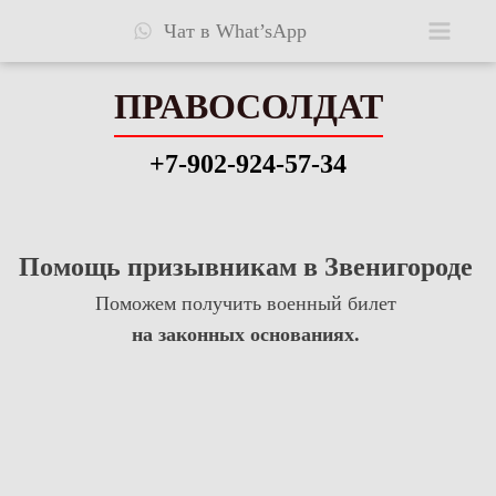
Чат в What’sApp
ПРАВОСОЛДАТ
ПРАВОСОЛДАТ
+7-902-924-57-34
+7-902-924-57-34
Помощь призывникам в Звенигороде
Консультация
Поможем получить военный билет
Видео
на законных основаниях.
Узнать шансы
Стоимость
Ответы