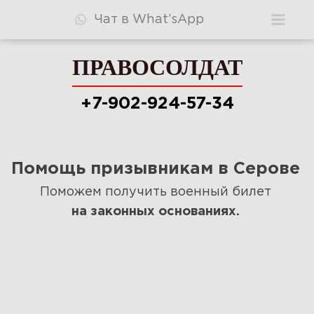
Чат в What’sApp
ПРАВОСОЛДАТ
ПРАВОСОЛДАТ
+7-902-924-57-34
+7-902-924-57-34
Помощь призывникам в Серове
Консультация
Поможем получить военный билет
Видео
на законных основаниях.
Узнать шансы
Стоимость
Ответы