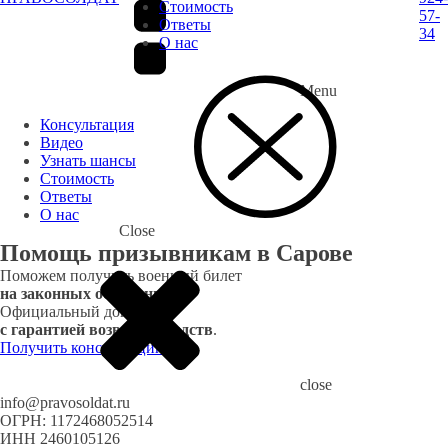
Стоимость
57-
Ответы
34
О нас
Menu
Консультация
Видео
Узнать шансы
Стоимость
Ответы
О нас
Close
Помощь призывникам в Сарове
Поможем получить военный билет
на законных основаниях.
Официальный договор
с гарантией возврата средств
.
Получить консультацию
close
info@pravosoldat.ru
ОГРН: 1172468052514
ИНН 2460105126