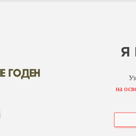
Я
Уз
на осв