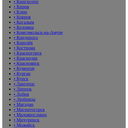
• Кингисепп
• Киров
• Клин
• Ковров
• Когалым
• Коломна
• Комсомольск-на-Амуре
• Кондопога
• Королёв
• Кострома
• Красногорск
• Краснодар
• Красноярск
• Кумертау
• Курган
• Курск
• Лангепас
• Липецк
• Лобня
• Люберцы
• Магадан
• Магнитогорск
• Малоярославец
• Мичуринск
• Можайск