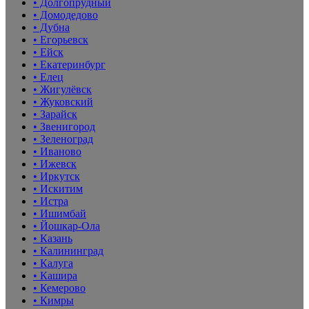
• Долгопрудный
• Домодедово
• Дубна
• Егорьевск
• Ейск
• Екатеринбург
• Елец
• Жигулёвск
• Жуковский
• Зарайск
• Звенигород
• Зеленоград
• Иваново
• Ижевск
• Иркутск
• Искитим
• Истра
• Ишимбай
• Йошкар-Ола
• Казань
• Калининград
• Калуга
• Кашира
• Кемерово
• Кимры