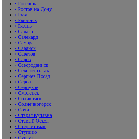
• Россошь
• Ростов-на-Дону
• Руза
• Рыбинск
• Рязань
• Салават
• Салехард
• Самара
• Саранск
• Саратов
• Саров
• Северодвинск
• Североуральск
• Сергиев Посад
• Серов
• Серпухов
• Смоленск
• Соликамск
• Солнечногорск
• Сочи
• Старая Купавна
• Старый Оскол
• Стерлитамак
• Ступино
• Сургут