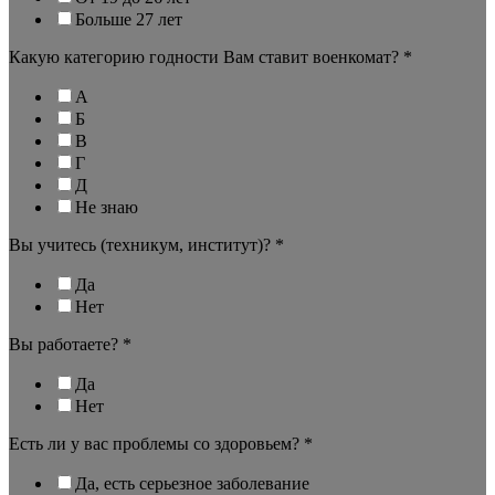
Больше 27 лет
Какую категорию годности Вам ставит военкомат?
*
А
Б
В
Г
Д
Не знаю
Вы учитесь (техникум, институт)?
*
Да
Нет
Вы работаете?
*
Да
Нет
Есть ли у вас проблемы со здоровьем?
*
Да, есть серьезное заболевание