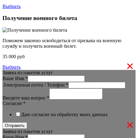
Выбрать
Получение военного билета
Поможем законно освободиться от призыва на военную
службу и получить военный билет.
35 000 руб
Выбрать
Заявка из пакетов услуг
Ваше Имя
*
Электронная почта / Телефон
*
Введите ваш вопрос
*
Согласие
*
Даю согласие на обработку моих данных
Отправить
Заявка из пакетов услуг
Ваше Имя
*