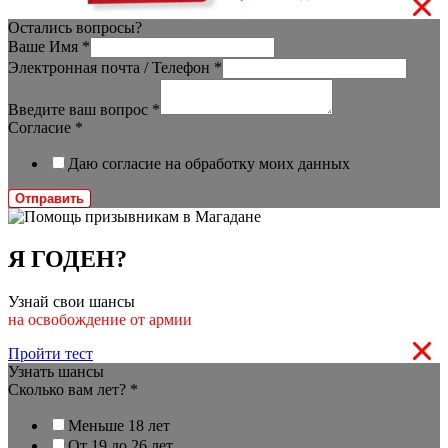
Остались вопросы?
Ваше Имя
*
Электронная почта / Телефон
*
Введите ваш вопрос
*
Согласие
*
Даю согласие на обработку моих данных
Отправить
Я ГОДЕН?
Узнай свои шансы
на освобождение от армии
Пройти тест
Узнать шансы
Сколько вам лет?
*
Меньше 18 лет
От 19 до 26 лет