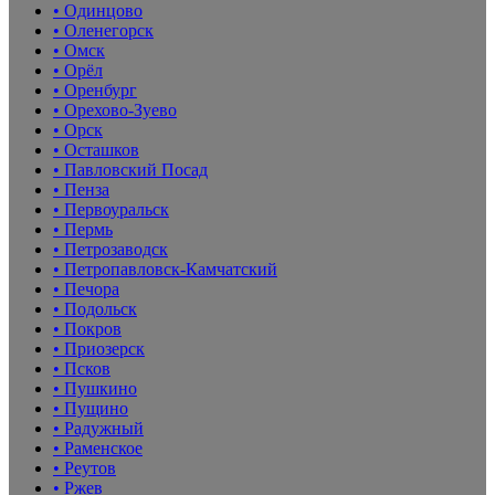
• Одинцово
• Оленегорск
• Омск
• Орёл
• Оренбург
• Орехово-Зуево
• Орск
• Осташков
• Павловский Посад
• Пенза
• Первоуральск
• Пермь
• Петрозаводск
• Петропавловск-Камчатский
• Печора
• Подольск
• Покров
• Приозерск
• Псков
• Пушкино
• Пущино
• Радужный
• Раменское
• Реутов
• Ржев