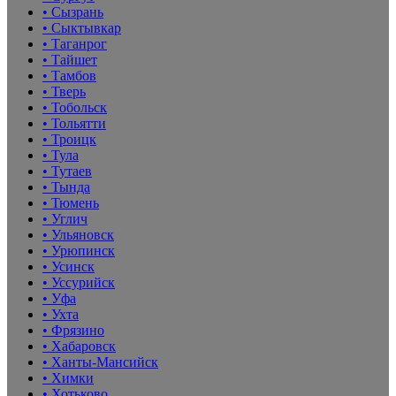
• Сызрань
• Сыктывкар
• Таганрог
• Тайшет
• Тамбов
• Тверь
• Тобольск
• Тольятти
• Троицк
• Тула
• Тутаев
• Тында
• Тюмень
• Углич
• Ульяновск
• Урюпинск
• Усинск
• Уссурийск
• Уфа
• Ухта
• Фрязино
• Хабаровск
• Ханты-Мансийск
• Химки
• Хотьково