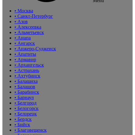
Menu
• Москва
• Санкт-Петербург
• Азов
• Алексеевка
• Альметьевск
• Анапа
• Ангарск
• Анжеро-Судженск
• Апатиты
• Армавир
• Архангельск
• Астрахань
• Ахтубинск
• Балашиха
• Балашов
• Барабинск
• Барнаул
• Белгород
• Белогорск
• Белорецк
• Бердск
• Бийск
• Благовещенск