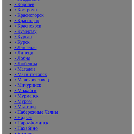
• Королёв
• Кострома
• Красногорск
• Краснодар
• Красноярск
• Кумертау
• Курган
• Курск
• Лангепас
• Липецк
• Лобня
• Люберцы
• Магадан
• Магнитогорск
• Малоярославец
• Мичуринск
• Можайск
• Мурманск
• Муром
• Мытищи
• Набережные Челны
• Надым
• Наро-Фоминск
• Нахабино
• Находка