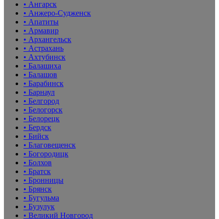
• Ангарск
• Анжеро-Судженск
• Апатиты
• Армавир
• Архангельск
• Астрахань
• Ахтубинск
• Балашиха
• Балашов
• Барабинск
• Барнаул
• Белгород
• Белогорск
• Белорецк
• Бердск
• Бийск
• Благовещенск
• Богородицк
• Болхов
• Братск
• Бронницы
• Брянск
• Бугульма
• Бузулук
• Великий Новгород