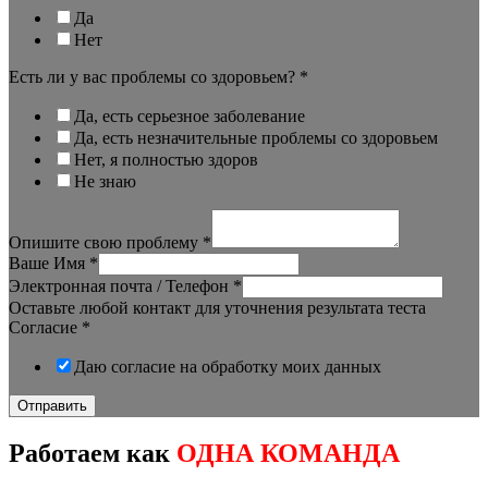
Да
Нет
Есть ли у вас проблемы со здоровьем?
*
Да, есть серьезное заболевание
Да, есть незначительные проблемы со здоровьем
Нет, я полностью здоров
Не знаю
Опишите свою проблему
*
Ваше Имя
*
Электронная почта / Телефон
*
Оставьте любой контакт для уточнения результата теста
Согласие
*
Даю согласие на обработку моих данных
Отправить
Работаем как
ОДНА КОМАНДА