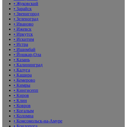
• Жуковский
• Зарайск
• Звенигород
• Зеленоград
• Иваново
• Ижевск
• Иркутск
• Искитим
• Истра
• Ишимбай
• Йошкар-Ола
• Казань
• Калининград
• Калуга
• Кашира
• Кемерово
• Кимры
• Кингисепп
• Киров
• Клин
• Ковров
• Когалым
• Коломна
• Комсомольск-на-Амуре
• Кондопога