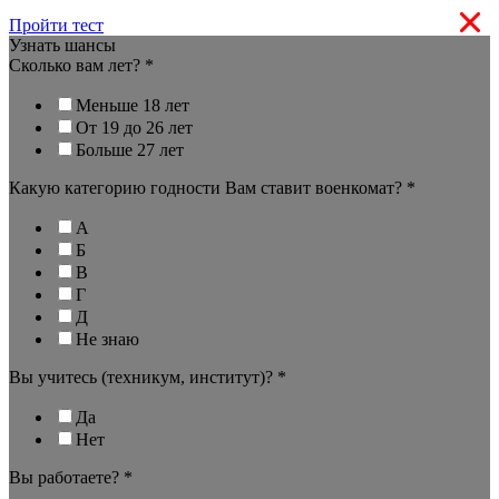
Пройти тест
Узнать шансы
Сколько вам лет?
*
Меньше 18 лет
От 19 до 26 лет
Больше 27 лет
Какую категорию годности Вам ставит военкомат?
*
А
Б
В
Г
Д
Не знаю
Вы учитесь (техникум, институт)?
*
Да
Нет
Вы работаете?
*