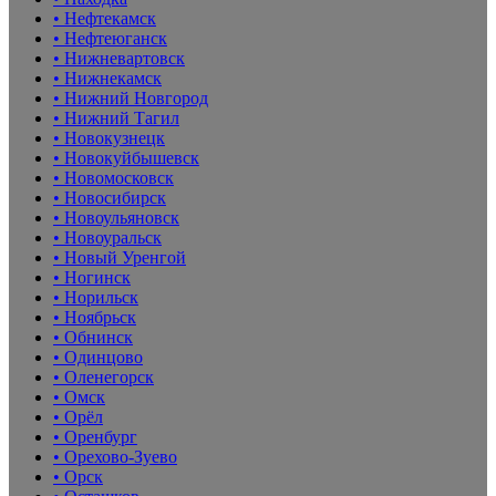
• Нефтекамск
• Нефтеюганск
• Нижневартовск
• Нижнекамск
• Нижний Новгород
• Нижний Тагил
• Новокузнецк
• Новокуйбышевск
• Новомосковск
• Новосибирск
• Новоульяновск
• Новоуральск
• Новый Уренгой
• Ногинск
• Норильск
• Ноябрьск
• Обнинск
• Одинцово
• Оленегорск
• Омск
• Орёл
• Оренбург
• Орехово-Зуево
• Орск