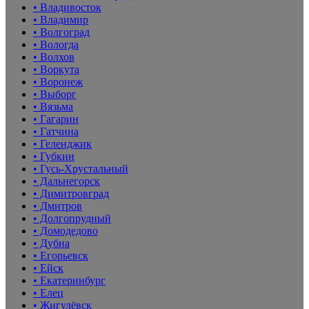
• Владивосток
• Владимир
• Волгоград
• Вологда
• Волхов
• Воркута
• Воронеж
• Выборг
• Вязьма
• Гагарин
• Гатчина
• Геленджик
• Губкин
• Гусь-Хрустальный
• Дальнегорск
• Димитровград
• Дмитров
• Долгопрудный
• Домодедово
• Дубна
• Егорьевск
• Ейск
• Екатеринбург
• Елец
• Жигулёвск