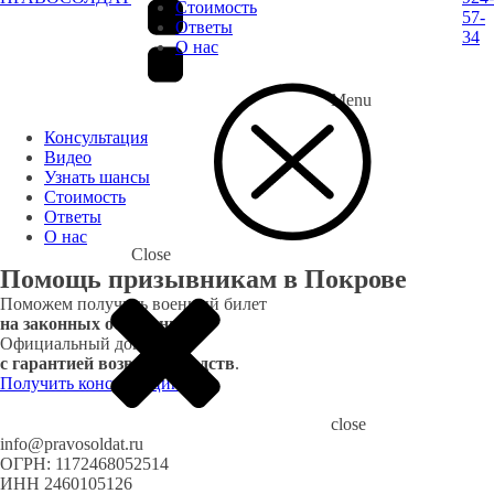
Стоимость
57-
Ответы
34
О нас
Menu
Консультация
Видео
Узнать шансы
Стоимость
Ответы
О нас
Close
Помощь призывникам в Покрове
Поможем получить военный билет
на законных основаниях.
Официальный договор
с гарантией возврата средств
.
Получить консультацию
close
info@pravosoldat.ru
ОГРН: 1172468052514
ИНН 2460105126