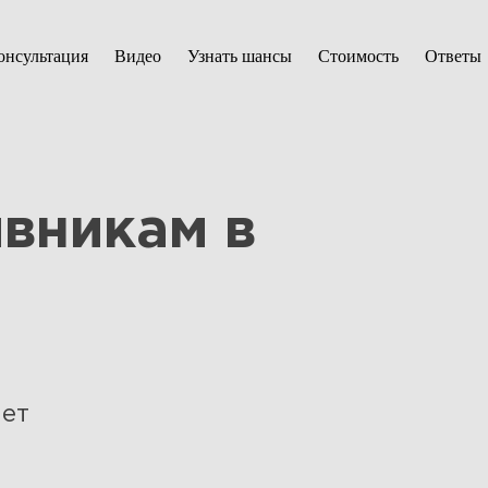
онсультация
Видео
Узнать шансы
Стоимость
Ответы
вникам в
ет