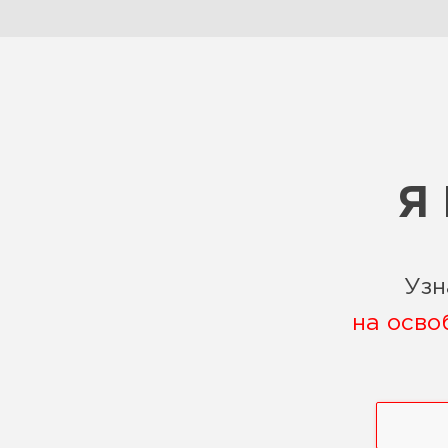
Я
Узн
на осво